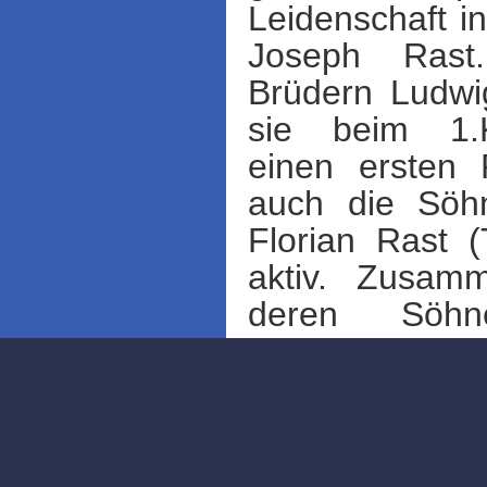
Leidenschaft i
Joseph Rast
Brüdern Ludwi
sie beim 1.K
einen ersten P
auch die Söh
Florian Rast 
aktiv. Zusam
deren Söh
Alphorngrupp
zusammengeste
ein internatio
Familie. Zus